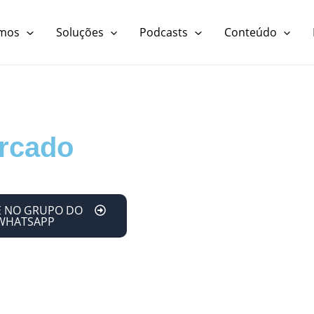
mos
Soluções
Podcasts
Conteúdo
tions]
rcado
E NO GRUPO DO
WHATSAPP
érie de encontros
 organizados a
s do próprio
oníveis