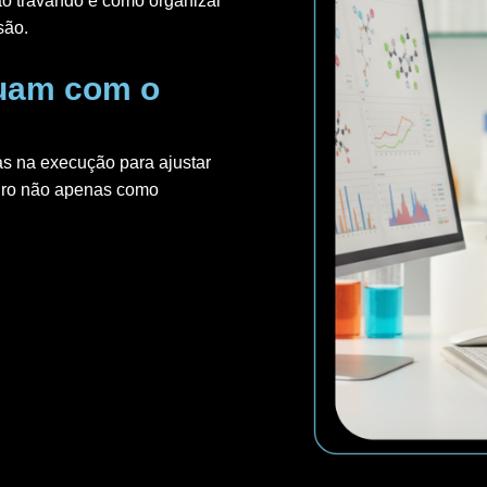
ão travando e como organizar
são.
tuam com o
s na execução para ajustar
iro não apenas como