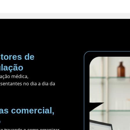
tores de
ulação
tação médica,
sentantes no dia a dia da
as comercial,
o