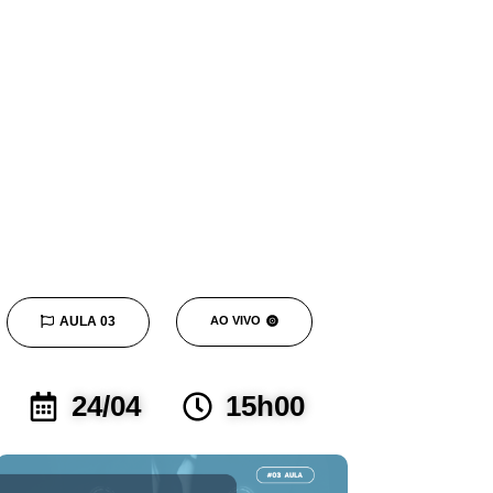
AULA 03
AO VIVO
24/04
15h00