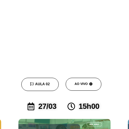
AULA 02
AO VIVO
27/03
15h00