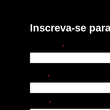
Inscreva-se pa
Nome completo
*
Telefone
*
Profissão
*