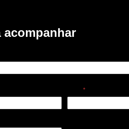
ra acompanhar
E-mail
*