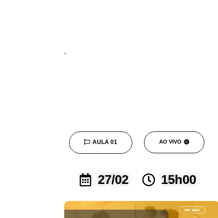
gratuitamente
por 7 dias.
.
AULA 01
AO VIVO
27/02
15h00