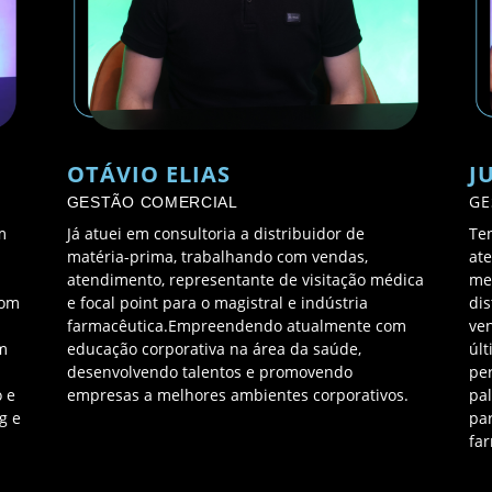
OTÁVIO ELIAS
J
GE
GESTÃO COMERCIAL
m
Já atuei em consultoria a distribuidor de
Te
matéria-prima, trabalhando com vendas,
at
atendimento, representante de visitação médica
me
com
e focal point para o magistral e indústria
di
farmacêutica.Empreendendo atualmente com
ve
m
educação corporativa na área da saúde,
úl
desenvolvendo talentos e promovendo
per
 e
empresas a melhores ambientes corporativos.
pa
g e
pa
fa