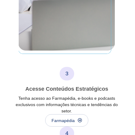
u
z
i
r
v
í
d
e
o
3
Acesse Conteúdos Estratégicos
Tenha acesso ao Farmapédia, e-books e podcasts
exclusivos com informações técnicas e tendências do
setor.
Farmapédia
4